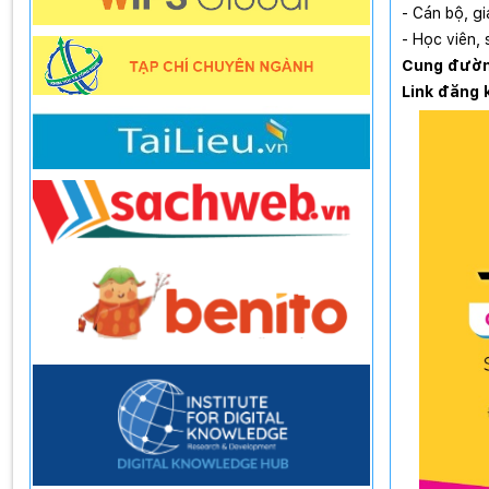
- Cán bộ, gi
- Học viên, 
Cung đườn
Link đăng 