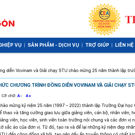
GHIỆP VỤ
SẢN PHẨM - DỊCH VỤ
TRỢ GIÚP
LIÊN HỆ
ng diễn Vovinam và Giải chạy STU chào mừng 25 năm thành lập trư
HỨC CHƯƠNG TRÌNH ĐỒNG DIỄN VOVINAM VÀ GIẢI CHẠY S
2
Cỡ chữ:
A-
A+
chào mừng kỷ niệm 25 năm (1997 – 2022) thành lập Trường Đại học 
ể thao và tăng cường giao lưu giữa giảng viên, cán bộ, nhân viên, h
iảng viên, học viên, sinh viên toàn trường nói chung và các đơn vị n
ờ sắc áo của đơn vị. Từ đó, tạo ra và để lại những kỷ niệm đẹp nhân
 STU đến cộng đồng xã hội, tạo nên dấu ấn truyền thông có chất lượ