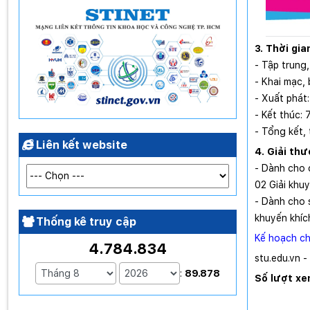
3. Thời gia
- Tập trung
- Khai mạc, 
- Xuất phát:
- Kết thúc: 
- Tổng kết, 
Liên kết website
4. Giải th
- Dành cho c
02 Giải khu
- Dành cho s
khuyến khíc
Thống kê truy cập
Kế hoạch chi
4.784.834
stu.edu.vn -
:
89.878
Số lượt x