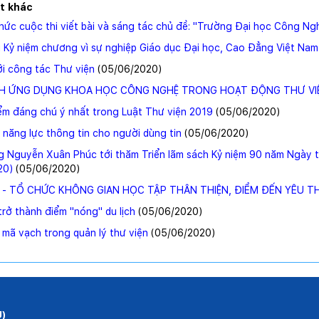
ết khác
ức cuộc thi viết bài và sáng tác chủ đề: "Trường Đại học Công Ng
 Kỷ niệm chương vì sự nghiệp Giáo dục Đại học, Cao Đẳng Việt Nam
i công tác Thư viện
(05/06/2020
)
H ỨNG DỤNG KHOA HỌC CÔNG NGHỆ TRONG HOẠT ĐỘNG THƯ VI
m đáng chú ý nhất trong Luật Thư viện 2019
(05/06/2020
)
n năng lực thông tin cho người dùng tin
(05/06/2020
)
 Nguyễn Xuân Phúc tới thăm Triển lãm sách Kỷ niệm 90 năm Ngày 
20)
(05/06/2020
)
 - TỔ CHỨC KHÔNG GIAN HỌC TẬP THÂN THIỆN, ĐIỂM ĐẾN YÊU T
rở thành điểm ''nóng'' du lịch
(05/06/2020
)
mã vạch trong quản lý thư viện
(05/06/2020
)
U)