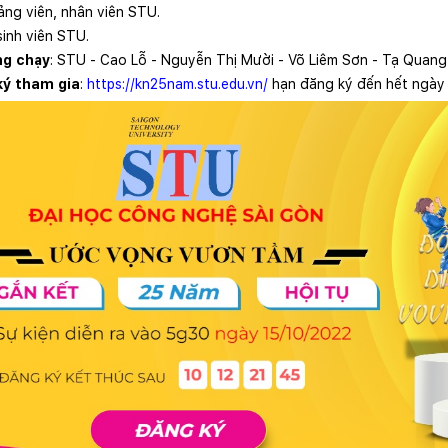
ảng viên, nhân viên STU.
sinh viên STU.
g chạy
: STU - Cao Lỗ - Nguyễn Thị Mười - Võ Liêm Sơn - Tạ Quang
ký tham gia
:
https://kn25nam.stu.edu.vn/
hạn đăng ký đến hết ngày