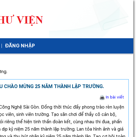
ĐĂNG NHẬP
ờng.
TU CHÀO MỪNG 25 NĂM THÀNH LẬP TRƯỜNG.
In bài viết
Công Nghệ Sài Gòn. Đồng thời thúc đẩy phong trào rèn luyện
ọc viên, sinh viên trường. Tạo sân chơi để thầy cô cán bộ,
ói riêng thể hiện tinh thần đoàn kết, cùng nhau thi đua, phấn
 dịp kỷ niệm 25 năm thành lập trường. Lan tỏa hình ảnh và giá
ng và thu hút nhân kỷ niệm 25 năm thành lập. Tạo cơ hội toàn