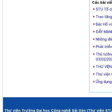
Các bài vi
STU Tổ ch
Trao tặng
Bác Hồ vớ
ĐẨY MẠN
Những điể
Phát triể
Thủ tướng
03/02/20
THƯ VIỆN
Thư viện t
Ứng dụng 
Thư viện Trường Đại học Công nghệ Sài Gòn (Thư viện ST