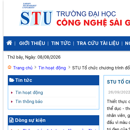
GIỚI THIỆU
TIN TỨC
TRA CỨU TÀI LIỆU
N
Thứ bảy, Ngày: 08/08/2026
Trang chủ
Tin hoạt động
STU Tổ chức chương trình đồ
Tin tức
STU TỔ C
26/09/202
Tin hoạt động
Tin thông báo
Thiết thực 
thể dục - th
nhân viên, g
Dòng sự kiện
đấu vì màu c
trị đẹp của