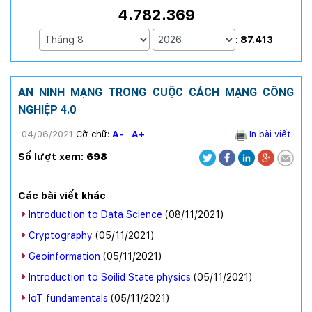
4.782.369
:
87.413
AN NINH MẠNG TRONG CUỘC CÁCH MẠNG CÔNG
NGHIỆP 4.0
04/06/2021
Cỡ chữ:
A-
A+
In bài viết
Số lượt xem:
698
Các bài viết khác
Introduction to Data Science
(08/11/2021
)
Cryptography
(05/11/2021
)
Geoinformation
(05/11/2021
)
Introduction to Soilid State physics
(05/11/2021
)
IoT fundamentals
(05/11/2021
)