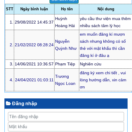
STT
Ngày bình luận
Họ tên
Nội dung
Huỳnh
yêu cầu thư viện mua thêm
1.
29/08/2022 14:45:37
Hoàng Hải
nhiều sách tâm lý học
em muốn đăng kí mượn
Nguyễn
sách nhưng không có số
2.
21/02/2022 08:28:24
Quỳnh Như
thẻ với mật khẩu thì cần
đăng kí ở đâu ạ
3.
14/06/2021 10:36:57
Phạm Tiệp
Nghiên cứu
đăng ký xem chi tiết , vui
Trương
4.
24/04/2021 01:03:11
lòng hướng dẫn, xin cảm
Ngọc Loan
ơn
Đăng nhập