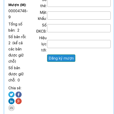
Mượn (M)
:
thẻ:
00004748-
Mật
9
khẩu:
Tổng số
Số
bản:
2
ĐKCB:
Số bản rỗi:
Hiệu
2
(kể cả
lực
các bản
tới:
được giữ
chỗ)
Số bản
được giữ
chỗ:
0
Chia sẻ: