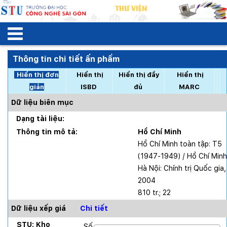
Thông tin chi tiết ấn phẩm
Hiển thị đơn
Hiển thị
Hiển thị đầy
Hiển thị
giản
ISBD
đủ
MARC
Dữ liệu biên mục
Dạng tài liệu:
Thông tin mô tả:
Hồ Chí Minh
Hồ Chí Minh toàn tập: T5
(1947-1949) / Hồ Chí Minh
Hà Nội: Chính trị Quốc gia,
2004
810 tr.; 22
Dữ liệu xếp giá
Chi tiết
STU: Kho
Số