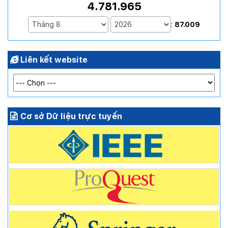
4.781.965
:
87.009
Liên kết website
Cơ sở Dữ liệu trực tuyến